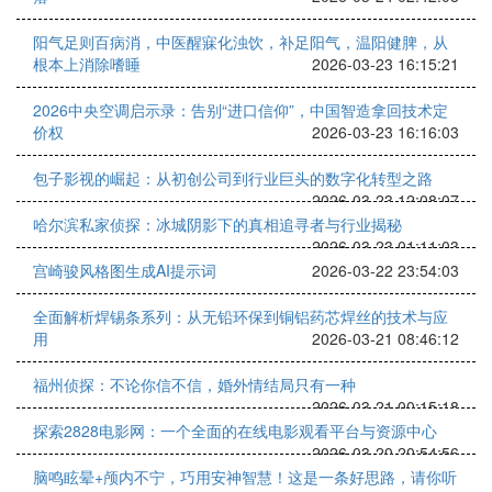
阳气足则百病消，中医醒寐化浊饮，补足阳气，温阳健脾，从
根本上消除嗜睡
2026-03-23 16:15:21
2026中央空调启示录：告别“进口信仰”，中国智造拿回技术定
价权
2026-03-23 16:16:03
包子影视的崛起：从初创公司到行业巨头的数字化转型之路
2026-03-23 12:08:07
哈尔滨私家侦探：冰城阴影下的真相追寻者与行业揭秘
2026-03-23 01:11:03
宫崎骏风格图生成AI提示词
2026-03-22 23:54:03
全面解析焊锡条系列：从无铅环保到铜铝药芯焊丝的技术与应
用
2026-03-21 08:46:12
福州侦探：不论你信不信，婚外情结局只有一种
2026-03-21 00:15:18
探索2828电影网：一个全面的在线电影观看平台与资源中心
2026-03-20 20:54:56
脑鸣眩晕+颅内不宁，巧用安神智慧！这是一条好思路，请你听