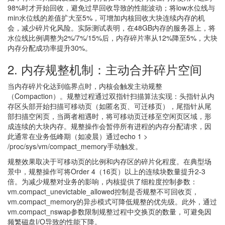
98%时才开始回收，避免过早回收导致的性能波动；将low水位线与
min水位线的差值扩大至5%，可增加内核回收大块连续内存的机
会，减少碎片化风险。实际测试表明，在48GB内存的服务器上，将
水位线比例调整为2%/7%/15%后，内存碎片率从12%降至5%，大块
内存分配成功率提升30%。
2. 内存规整机制：主动合并碎片空间
当内存碎片化达到临界点时，内核会触发主动规整
（Compaction）。规整过程通过双指针扫描算法实现：头指针从内
存区头部开始扫描可移动页（如匿名页、可迁移页），尾指针从尾
部扫描空闲页，当两者相遇时，将可移动页迁移至空闲页区域，形
成连续的大块内存。规整操作会暂停所有进程的内存分配请求，因
此通常在业务低峰期（如凌晨）通过echo 1 >
/proc/sys/vm/compact_memory手动触发。
规整效果取决于可移动页的比例和内存区的碎片化程度。在典型场
景中，规整操作可将Order 4（16页）以上的连续块数量提升2-3
倍。为减少规整对业务的影响，内核提供了细粒度控制参数：
vm.compact_unevictable_allowed控制是否规整不可回收页，
vm.compact_memory的异步模式可降低规整的优先级。此外，通过
vm.compact_nswap参数限制规整过程中交换页的数量，可避免因
频繁磁盘I/O导致的性能下降。