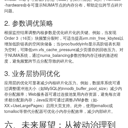
-hardware命令可显示NUMA节点的内存分布，帮助定位跨节点碎片
问题。
2. 参数调优策略
根据监控结果调整内核参数是优化碎片化的关键。例如，当发现
Order 3（16页）块频繁分裂时，可适当提高vm.min_free_kbytes以
增加低阶链表的空闲块储备；当/proc/buddyinfo显示高阶链表长期
为空时，可降低vm.vfs_cache_pressure减少页缓存的回收压力。对
于NUMA系统，通过numa_balancing参数控制内存迁移的激进程
度，避免频繁跨节点分配导致的碎片化。
3. 业务层协同优化
应用层的优化可显著减少内核碎片化压力。例如，数据库系统可通
过调整缓冲池大小（如MySQL的innodb_buffer_pool_size）减少内
存分配频率；Web服务器可通过连接池复用内存资源，避免每次请
求都分配新内存；Java应用可通过调整JVM参数（如-
XX:+UseLargePages）启用大页支持。此外，使用jemalloc或
tcmalloc等替代分配器可优化小内存分配效率，减少内部碎片。
六、未来展望：从被动治理到