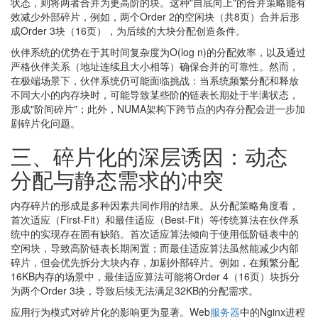
状态，则将两者合并为更高阶的块。这种"自底向上"的合并策略能有
效减少外部碎片，例如，两个Order 2的空闲块（共8页）合并后形
成Order 3块（16页），为后续的大块分配创造条件。
伙伴系统的优势在于其时间复杂度为O(log n)的分配效率，以及通过
严格伙伴关系（地址连续且大小相等）确保合并的可靠性。然而，
在极端场景下，伙伴系统仍可能面临挑战：当系统频繁分配和释放
不同大小的内存块时，可能导致某些阶的链表长期处于半满状态，
形成"阶间碎片"；此外，NUMA架构下跨节点的内存分配会进一步加
剧碎片化问题。
三、碎片化的深层诱因：动态
分配与静态需求的冲突
内存碎片的形成是多种因素共同作用的结果。从分配策略角度看，
首次适应（First-Fit）和最佳适应（Best-Fit）等传统算法在伙伴系
统中的实现存在固有缺陷。首次适应算法倾向于使用低阶链表中的
空闲块，导致高阶链表长期闲置；而最佳适应算法虽然能减少内部
碎片，但会优先拆分大块内存，加剧外部碎片。例如，在频繁分配
16KB内存的场景中，最佳适应算法可能将Order 4（16页）块拆分
为两个Order 3块，导致后续无法满足32KB的分配需求。
应用行为模式对碎片化的影响更为显著。Web
服务器
中的Nginx进程