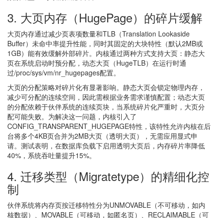
3. 大页内存（HugePage）的碎片缓解
大页内存通过减少页表项数量和TLB（Translation Lookaside
Buffer）未命中率提升性能，同时其固定的大块特性（默认2MB或
1GB）能有效缓解外部碎片。内核通过两种方式支持大页：静态大
页在系统启动时预分配，动态大页（HugeTLB）在运行时通
过/proc/sys/vm/nr_hugepages配置。
大页的分配策略对碎片化有显著影响。静态大页会锁定物理内存，
减少可分配的连续空间，因此需根据业务需求谨慎配置；动态大页
的分配依赖于伙伴系统的连续页块，当系统碎片化严重时，大页分
配可能失败。为解决这一问题，内核引入了
CONFIG_TRANSPARENT_HUGEPAGE特性，该特性允许内核在后
台将多个4KB页合并为2MB大页（透明大页），无需应用显式申
请。测试表明，在数据库负载下启用透明大页后，内存碎片率降低
40%，系统吞吐量提升15%。
4. 迁移类型（Migratetype）的精细化控
制
伙伴系统将内存页按迁移特性分为UNMOVABLE（不可移动，如内
核数据）、MOVABLE（可移动，如匿名页）、RECLAIMABLE（可