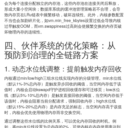
会为每个连接分配独立的内存池，这些内存池在连接关闭后释放，
形成大量小空闲块；数据库系统的缓冲池管理策略若不合理，会导
致内存页在LRu链表中频繁移动，破坏连续性。此外，内核参数配置
不当也会加剧碎片化，如vm.min_free_kbytes设置过低会导致内核
过早触发OOM，而vm.swappiness过高则会使频繁交换的内存页破
坏物理内存的连续性。
四、伙伴系统的优化策略：从
预防到治理的全链路方案
1. 动态水位线调整：提前触发内存回收
内核通过min/low/high三组水位线实现内存的分级管理。min水位线
（默认1%-3%总内存）是触发异步回收的阈值，当空闲内存低于该
值时，内核会启动kswapd守护进程回收缓存和可迁移页；low水位
线（默认5%-10%总内存）是触发直接回收的阈值，当空闲内存低于
该值时，内核会阻塞当前分配请求，强制回收内存；high水位线
（默认15%-20%总内存）是内存充足的标志，当空闲内存高于该值
时，内核会优先使用物理内存而非交换空间。
通过调整这些水位线的比例关系，可以优化内存回收的时机。例
如，将min水位线设置为总内存的2%，可使内核在内存使用率达到