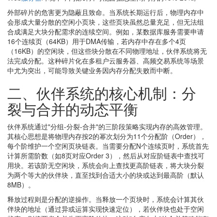
外部碎片的危害更为隐蔽且致命。当系统长期运行后，物理内存中
会形成大量分散的空闲小页块，这些页块虽然总量充足，但无法组
合成满足大块分配需求的连续空间。例如，某数据库服务需要申请
16个连续页（64KB）用于DMA传输，若内存中存在多个4页
（16KB）的空闲块，但这些块分散在不同物理地址，伙伴系统将无
法完成分配。这种碎片化在多租户云服务器、高频交易系统等场景
中尤为突出，可能导致关键业务因内存分配失败而中断。
二、伙伴系统的核心机制：分
裂与合并的动态平衡
伙伴系统通过"分组-分裂-合并"的三阶段策略实现内存的高效管理。
其核心思想是将物理内存按2的幂次划分为11个分配阶（Order），
每个阶维护一个空闲页块链表。当需要分配N个连续页时，系统首先
计算所需阶数（如8页对应Order 3），然后从对应阶链表中查找可
用块。若该阶无空闲块，系统会向上查找更高阶链表，将大块分裂
为两个等大的伙伴块，直至找到合适大小的块或达到最高阶（默认
8MB）。
释放过程则是分配的逆操作。当释放一个页块时，系统会计算其伙
伴块的地址（通过异或运算实现快速定位），若伙伴块也处于空闲