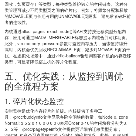
回收，如页缓存）等类型，每种类型维护独立的空闲链表。这种分
类管理可减少不同类型页之间的碎片化，例如，将频繁分配和释放
的MOVABLE页与长期占用的UNMOVABLE页隔离，避免后者破坏前
者的连续性。
内核通过alloc_pages_exact_node()等API支持按迁移类型分配内
存，应用可通过MADV_MERGEABLE标志提示内核合并可移动页。
此外，vm.memory_pressure参数可监控内存压力，当该值持续升
高时，内核会优先回收RECLAIMABLE页，减少对MOVABLE页的干
扰。在虚拟化场景中，通过virtio-balloon驱动调整客户机的内存迁移
类型，可显著降低宿主机的碎片化程度。
五、优化实践：从监控到调优
的全流程方案
1. 碎片化状态监控
实时监控是优化内存碎片的前提。内核提供了多种工
具：/proc/buddyinfo文件显示各阶空闲块的数量，如Node 0, zone
Normal: 3 5 2 0 1 0 0 0 0 0 0表示Order 0-10的空闲块数分别为3、
5、2等；/proc/pagetypeinfo文件提供更详细的迁移类型分布；
vmstat -m命令可查看内存池（Slab）的碎片情况。此外，numactl -