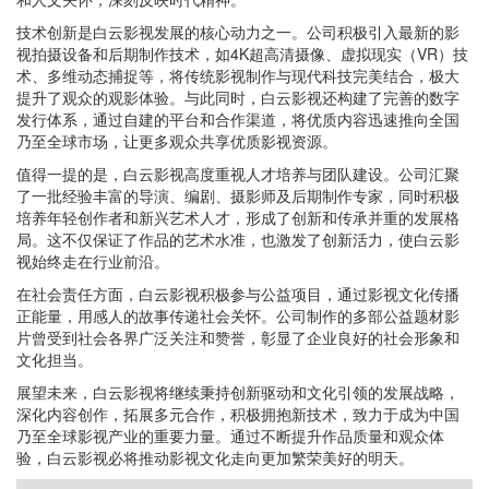
技术创新是白云影视发展的核心动力之一。公司积极引入最新的影
视拍摄设备和后期制作技术，如4K超高清摄像、虚拟现实（VR）技
术、多维动态捕捉等，将传统影视制作与现代科技完美结合，极大
提升了观众的观影体验。与此同时，白云影视还构建了完善的数字
发行体系，通过自建的平台和合作渠道，将优质内容迅速推向全国
乃至全球市场，让更多观众共享优质影视资源。
值得一提的是，白云影视高度重视人才培养与团队建设。公司汇聚
了一批经验丰富的导演、编剧、摄影师及后期制作专家，同时积极
培养年轻创作者和新兴艺术人才，形成了创新和传承并重的发展格
局。这不仅保证了作品的艺术水准，也激发了创新活力，使白云影
视始终走在行业前沿。
在社会责任方面，白云影视积极参与公益项目，通过影视文化传播
正能量，用感人的故事传递社会关怀。公司制作的多部公益题材影
片曾受到社会各界广泛关注和赞誉，彰显了企业良好的社会形象和
文化担当。
展望未来，白云影视将继续秉持创新驱动和文化引领的发展战略，
深化内容创作，拓展多元合作，积极拥抱新技术，致力于成为中国
乃至全球影视产业的重要力量。通过不断提升作品质量和观众体
验，白云影视必将推动影视文化走向更加繁荣美好的明天。