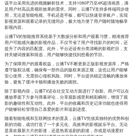
该平台采用先进的视频解析技术，支持1080P乃至4K超清画质，满
足用户对高品质视听效果的需求。同时，云播TV支持多终端同步使
用，无论是智能电视、手机还是平板，都可以快速登录账户，实现
影视资源和观看记录的无缝同步，极大地方便了用户随时随地畅享
影视内容。
云播TV的智能推荐系统基于大数据分析和用户观看习惯，精准推荐
用户可能感兴趣的影视作品，不仅节省了用户寻找影片的时间，还
提升了内容的匹配度。此外，平台还设有分类清晰的影视栏目，支
持关键词搜索和筛选，用户能够快捷找到想看的节目。
为了保障用户的观看权益，云播TV不断更新正版影视资源库，严格
遵守版权法规，确保每一部作品的版权来源正规，这也让用户能够
安心使用，无需担心侵权风险。同时，平台提供稳定流畅的播放体
验，避免了缓冲卡顿和播放失败的困扰。
除了影视内容，云播TV还在社交互动方面进行了创新。用户可以在
播放界面下方参与弹幕评论，分享观影感受和精彩瞬间，增强了观
影的趣味性和互动性。此外，平台的收藏和历史记录功能也使得用
户能够轻松管理自己喜爱的影片和追剧进度。
随着智能电视和互联网技术的普及，云播TV凭借其独特的优势和创
新的功能，成功打造了一个多元化、高效率的影视娱乐平台。无论
是喜欢最新大片的影迷，还是热衷追剧的剧迷，亦或是动漫爱好